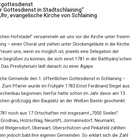
tg
ottesdienst
r Gottesdienst
in Stadtschlaining
“
Uhr
,
e
vang
elische
Kirche von Schlainin
g
lichen
Hofstadel“
ver
sammeln
wir uns
vor der
Kirche unter freiem
ning
–
einen Choral
und ziehen unter Glockengeläute in die Kirche.
freuen uns, wenn es möglich ist,
jeweils eine Delegation
der
en begrüßen zu können,
die sich
einst
1781
in der Batthyány
‘
schen
.
Das
Presbyterium lädt danach zu einer Agape.
ische Gemeinde
den 1. öffentlichen Gottesdienst
in Schlaining
–
.
Zum
Pfarrer wurde
im Frühjahr
1783
Ernst Ferdinand Siegel
aus
Kirchenbau begonnen;
hierfür
hatte
schon im Jahr
davor am 13.
chen
großzügig
den
Baup
latz an der Weißen Bastei geschenkt.
781
noch
aus
17 Ortschaften
mit insgesamt
„
7000
Seelen“
:
, Grodnau,
Holzschlag,
Neustift, Jor
mannsdorf,
Neumarkt,
nd
Welgersdorf
,
Oberwart, Oberschützen
und
Pinkafeld
zählten
eten
jedoch
bald
ihre
eigene
n
Gemeinden.
So erklärt sich die Zahl