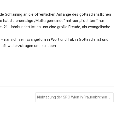
de Schlaining
an die
öffentlichen
Anfänge des gottesdienstlichen
e hat d
ie
ehemalige „Mutter
gemeinde
“
mit
vier „
T
ö
chtern
“
nur
im 21. Jahrhun
dert
ist es uns eine
große
Freude, als evangelische
–
nämlich
sein
Evangelium in Wort und Tat
, in Gottesdienst und
haft
weiterzutragen und
zu leben.
Klubtagung der SPÖ Wien in Frauenkirchen