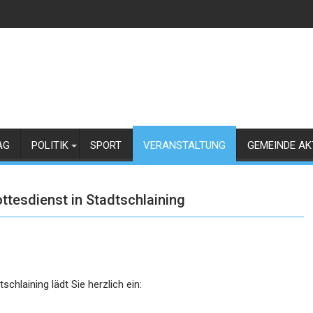
AG
POLITIK
SPORT
VERANSTALTUNG
GEMEINDE AK
ttesdienst in Stadtschlaining
tschlaining
lädt Sie
herzlich
ein
: