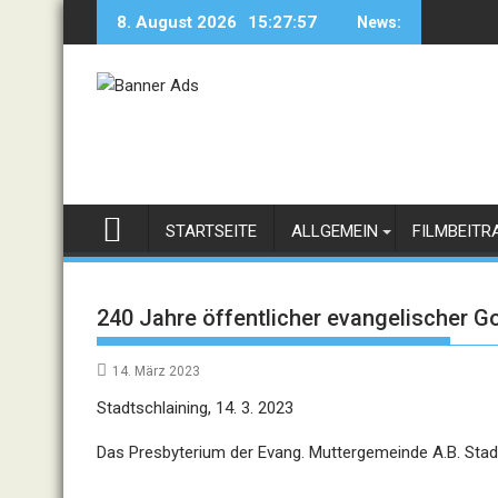
Skip
8. August 2026
15:27:57
News:
to
content
STARTSEITE
ALLGEMEIN
FILMBEITR
240 Jahre öffentlicher evangelischer Go
14. März 2023
Stadtschlaining, 14. 3. 2023
Das Presbyterium
der Evang
.
Mutte
rgemeinde A.B. Stad