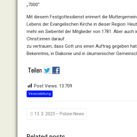
„
7000
“
.
Mit diesem
Festgottesdienst
erinnert die
Muttergemein
Lebens
der Evan
gelischen Kirche
in dieser Region
.
Heut
mehr ein Siebentel der Mitglieder von 1781.
A
ber a
uch 
Christ:innen
darauf
zu vertrauen, dass Gott uns
ein
en
Auftrag
gegeben hat
Bekenntnis
, in Diako
nie und
in ökumenischer
Gemeinsc
Post Views:
13.709
Veranstaltung
Beitragsnavigation
13. 3. 2023 – Polizei News
Related posts