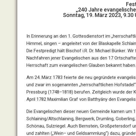
Fes
„
240 Jahre evangelische
Sonntag
,
19
.
März
20
23
,
9
.
3
0 
In Erinnerung an den 1. Gottesdienstort
im „herrschaft
Himmel, singen
–
ang
e
leitet
von der Blaskapelle
Schlai
Die Festpredigt hält Bischof i.R. Dr. Michael Bünker
.
Wir 
Nachfahren jener
Evangelischen
aus den 17 Ortschaft
Herrschaft
zum evangelischen Glauben bekannt haben
Am
2
4
. März 1783
feierte die neu
gegründete evangel
und zwar im sogenann
ten „herrschaftlichen Hofstadel“
Pressburg
(1748
–
1818) berufen.
Zeitgleich
wurde der 
April 1782
Maximilian G
raf von Batthyány
den Evangeli
s
Die E
vangelischen
dieser
neuen
Gemeinde
kamen
um 1
Schlaining
/
Altschlaining,
Bergwerk,
Drumling,
Goberling
Schönau, Sulzriegel
.
Auch
Bernstein,
Großpe
tersdorf
u
und zahlten (
„Wein
–
und Geldsammlung
“
)
dazu
, gründ