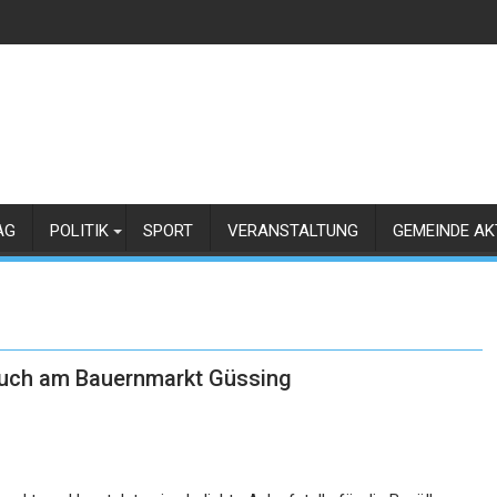
AG
POLITIK
SPORT
VERANSTALTUNG
GEMEINDE AK
such am Bauernmarkt Güssing