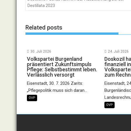
Destillata 2023
Related posts
30. Juli 2026
24. Juli 2026
Volkspartei Burgenland
Doskozil h
präsentiert Zukunftsimpuls
finanziell 
Pflege: Selbstbestimmt leben.
Volkspartei
Verlässlich versorgt
zum Rechn
Eisenstadt, 30. 7. 2026 Zarits:
Eisenstadt, 24
„Pflegepolitik muss sich daran...
Burgenländis
Landesrechnu
ÖVP
ÖVP