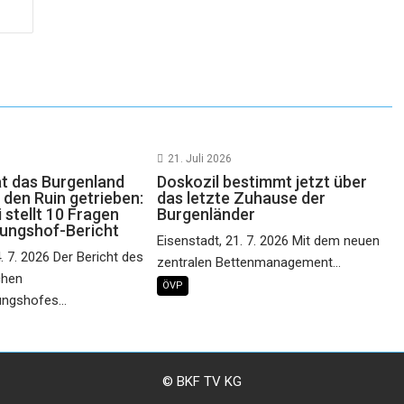
21. Juli 2026
at das Burgenland
Doskozil bestimmt jetzt über
in den Ruin getrieben:
das letzte Zuhause der
 stellt 10 Fragen
Burgenländer
ungshof-Bericht
Eisenstadt, 21. 7. 2026 Mit dem neuen
. 7. 2026 Der Bericht des
zentralen Bettenmanagement...
chen
ÖVP
ngshofes...
© BKF TV KG