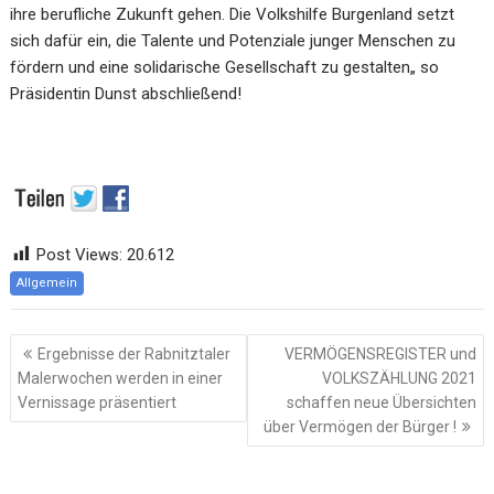
ihre berufliche Zukunft gehen. Die Volkshilfe
Burgenland setzt
sich dafür ein, die Talente und Potenziale junger Menschen zu
fördern und
eine solidarische Gesel
lschaft zu gestalten
„
so
Präsidentin D
u
nst
abschließend
!
Post Views:
20.612
Allgemein
Beitragsnavigation
Ergebnisse der Rabnitztaler
VERMÖGENSREGISTER und
Malerwochen werden in einer
VOLKSZÄHLUNG 2021
Vernissage präsentiert
schaffen neue Übersichten
über Vermögen der Bürger !