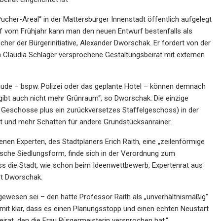
ucher-Areal“ in der Mattersburger Innenstadt öffentlich aufgelegt
urf vom Frühjahr kann man den neuen Entwurf bestenfalls als
er der Bürgerinitiative, Alexander Dworschak. Er fordert von der
n Claudia Schlager versprochene Gestaltungsbeirat mit externen
bäude – bspw. Polizei oder das geplante Hotel – können demnach
 gibt auch nicht mehr Grünraum“, so Dworschak. Die einzige
 Geschosse plus ein zurückversetzes Staffelgeschoss) in der
t und mehr Schatten für andere Grundstücksanrainer.
nen Experten, des Stadtplaners Erich Raith, eine „zeilenförmige
dische Siedlungsform, finde sich in der Verordnung zum
ass die Stadt, wie schon beim Ideenwettbewerb, Expertenrat aus
ert Dworschak.
 gewesen sei – den hatte Professor Raith als „unverhältnismäßig“
amit klar, dass es einen Planungsstopp und einen echten Neustart
irat, den die Frau Bürgermeisterin versprochen hat.“