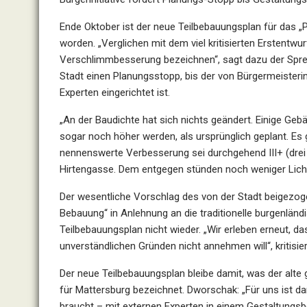
Ende Oktober ist der neue Teilbebauungsplan für das „P
worden. „Verglichen mit dem viel kritisierten Erstentw
Verschlimmbesserung bezeichnen“, sagt dazu der Sprech
Stadt einen Planungsstopp, bis der von Bürgermeisteri
Experten eingerichtet ist.
„An der Baudichte hat sich nichts geändert. Einige Ge
sogar noch höher werden, als ursprünglich geplant. Es
nennenswerte Verbesserung sei durchgehend III+ (drei
Hirtengasse. Dem entgegen stünden noch weniger Lich
Der wesentliche Vorschlag des von der Stadt beigezoge
Bebauung“ in Anlehnung an die traditionelle burgenlän
Teilbebauungsplan nicht wieder. „Wir erleben erneut, d
unverständlichen Gründen nicht annehmen will“, kritisi
Der neue Teilbebauungsplan bleibe damit, was der alte
für Mattersburg bezeichnet. Dworschak: „Für uns ist d
braucht – mit externen Experten in einem Gestaltungsbe