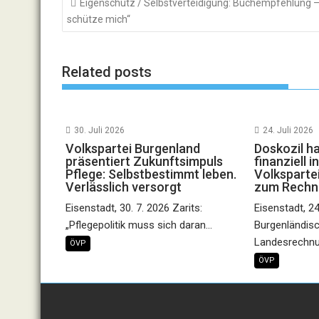
Eigenschutz / Selbstverteidigung: Buchempfehlung –
schütze mich“
Related posts
30. Juli 2026
24. Juli 2026
Volkspartei Burgenland
Doskozil h
präsentiert Zukunftsimpuls
finanziell 
Pflege: Selbstbestimmt leben.
Volkspartei
Verlässlich versorgt
zum Rechn
Eisenstadt, 30. 7. 2026 Zarits:
Eisenstadt, 24
„Pflegepolitik muss sich daran...
Burgenländis
Landesrechnu
ÖVP
ÖVP