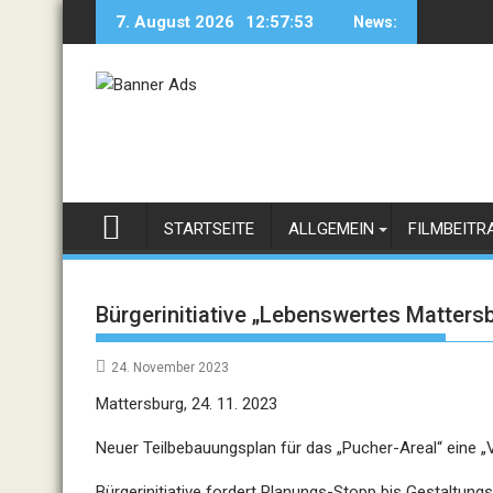
Skip
7. August 2026
12:57:53
News:
to
content
STARTSEITE
ALLGEMEIN
FILMBEITR
Bürgerinitiative „Lebenswertes Matters
24. November 2023
Mattersburg, 24. 11. 2023
Neuer Teilbebauungsplan für das „Pucher-Areal“ eine
Bürgerinitiative fordert Planungs-Stopp bis Gestaltungsb