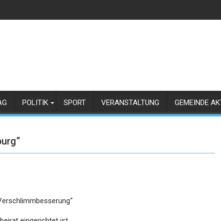
AG
POLITIK
SPORT
VERANSTALTUNG
GEMEINDE AK
burg“
 „Verschlimmbesserung“
eirat eingerichtet ist