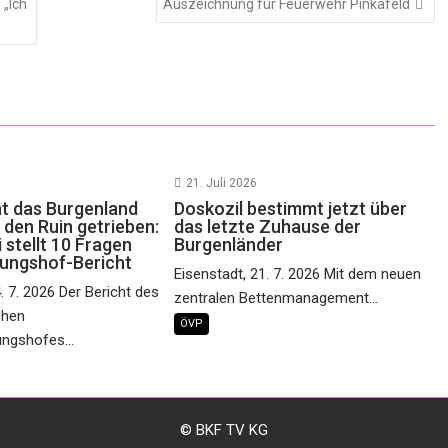
 „Ich
Auszeichnung für Feuerwehr Pinkafeld
21. Juli 2026
at das Burgenland
Doskozil bestimmt jetzt über
in den Ruin getrieben:
das letzte Zuhause der
 stellt 10 Fragen
Burgenländer
ungshof-Bericht
Eisenstadt, 21. 7. 2026 Mit dem neuen
. 7. 2026 Der Bericht des
zentralen Bettenmanagement...
chen
ÖVP
ngshofes...
© BKF TV KG