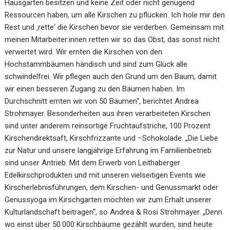
Hausgärten besitzen und keine Zeit oder nicht genügend
Ressourcen haben, um alle Kirschen zu pflücken. Ich hole mir den
Rest und ‚rette‘ die Kirschen bevor sie verderben. Gemeinsam mit
meinen Mitarbeiter:innen retten wir so das Obst, das sonst nicht
verwertet wird. Wir ernten die Kirschen von den
Hochstammbäumen händisch und sind zum Glück alle
schwindelfrei. Wir pflegen auch den Grund um den Baum, damit
wir einen besseren Zugang zu den Bäumen haben. Im
Durchschnitt ernten wir von 50 Bäumen“, berichtet Andrea
Strohmayer. Besonderheiten aus ihren verarbeiteten Kirschen
sind unter anderem reinsortige Fruchtaufstriche, 100 Prozent
Kirschendirektsaft, Kirschfrizzante und –Schokolade. „Die Liebe
zur Natur und unsere langjährige Erfahrung im Familienbetrieb
sind unser Antrieb. Mit dem Erwerb von Leithaberger
Edelkirschprodukten und mit unseren vielseitigen Events wie
Kirscherlebnisführungen, dem Kirschen- und Genussmarkt oder
Genussyoga im Kirschgarten möchten wir zum Erhalt unserer
Kulturlandschaft beitragen“, so Andrea & Rosi Strohmayer. „Denn
wo einst über 50.000 Kirschbäume gezählt wurden, sind heute