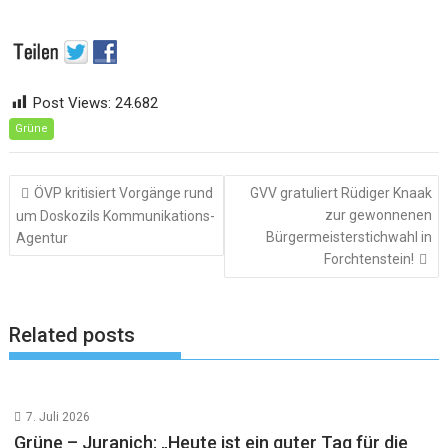
Post Views:
24.682
Grüne
Beitragsnavigation
ÖVP kritisiert Vorgänge rund
GVV gratuliert Rüdiger Knaak
zur gewonnenen
um Doskozils Kommunikations-
Bürgermeisterstichwahl in
Agentur
Forchtenstein!
Related posts
7. Juli 2026
Grüne – Juranich: „Heute ist ein guter Tag für die