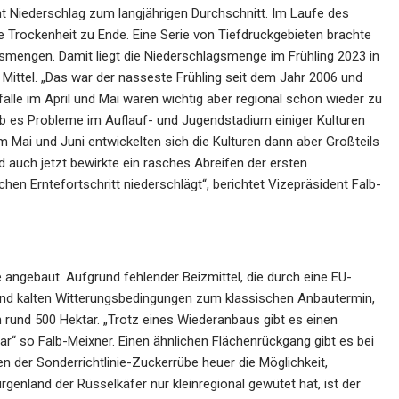
t Niederschlag zum langjährigen Durchschnitt. Im Laufe des
e Trockenheit zu Ende. Eine Serie von Tiefdruckgebieten brachte
smengen. Damit liegt die Niederschlagsmenge im Frühling 2023 in
ittel. „Das war der nasseste Frühling seit dem Jahr 2006 und
älle im April und Mai waren wichtig aber regional schon wieder zu
gab es Probleme im Auflauf- und Jugendstadium einiger Kulturen
m Mai und Juni entwickelten sich die Kulturen dann aber Großteils
d auch jetzt bewirkte ein rasches Abreifen der ersten
chen Erntefortschritt niederschlägt“, berichtet Vizepräsident Falb-
 angebaut. Aufgrund fehlender Beizmittel, die durch eine EU-
nd kalten Witterungsbedingungen zum klassischen Anbautermin,
 rund 500 Hektar. „Trotz eines Wiederanbaus gibt es einen
r“ so Falb-Meixner. Einen ähnlichen Flächenrückgang gibt es bei
 der Sonderrichtlinie-Zuckerrübe heuer die Möglichkeit,
enland der Rüsselkäfer nur kleinregional gewütet hat, ist der