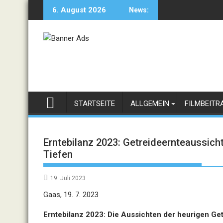
Skip
6. August 2026
News:
to
content
STARTSEITE
ALLGEMEIN
FILMBEITR
Erntebilanz 2023: Getreideernteaussich
Tiefen
19. Juli 2023
Gaas, 19. 7. 2023
Erntebilanz 2023: Die Aussichten der heurigen Get