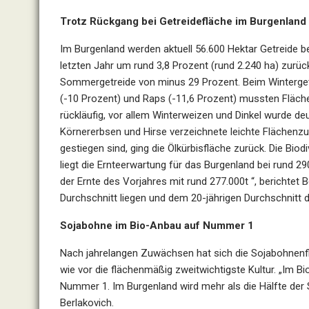
Trotz Rückgang bei Getreidefläche im Burgenland
Im Burgenland werden aktuell 56.600 Hektar Getreide b
letzten Jahr um rund 3,8 Prozent (rund 2.240 ha) zurü
Sommergetreide von minus 29 Prozent. Beim Winterge
(-10 Prozent) und Raps (-11,6 Prozent) mussten Fläche
rückläufig, vor allem Winterweizen und Dinkel wurde de
Körnererbsen und Hirse verzeichnete leichte Flächenz
gestiegen sind, ging die Ölkürbisfläche zurück. Die Bio
liegt die Ernteerwartung für das Burgenland bei rund 
der Ernte des Vorjahres mit rund 277.000t “, berichtet
Durchschnitt liegen und dem 20-jährigen Durchschnitt d
Sojabohne im Bio-Anbau auf Nummer 1
Nach jahrelangen Zuwächsen hat sich die Sojabohnenflä
wie vor die flächenmäßig zweitwichtigste Kultur. „Im B
Nummer 1. Im Burgenland wird mehr als die Hälfte der 
Berlakovich.