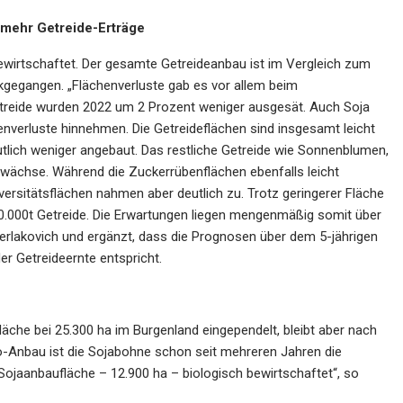
 mehr Getreide-Erträge
ewirtschaftet. Der gesamte Getreideanbau ist im Vergleich zum
ckgegangen. „Flächenverluste gab es vor allem beim
treide wurden 2022 um 2 Prozent weniger ausgesät. Auch Soja
nverluste hinnehmen. Die Getreideflächen sind insgesamt leicht
utlich weniger angebaut. Das restliche Getreide wie Sonnenblumen,
uwächse. Während die Zuckerrübenflächen ebenfalls leicht
diversitätsflächen nahmen aber deutlich zu. Trotz geringerer Fläche
290.000t Getreide. Die Erwartungen liegen mengenmäßig somit über
 Berlakovich und ergänzt, dass die Prognosen über dem 5-jährigen
er Getreideernte entspricht.
che bei 25.300 ha im Burgenland eingependelt, bleibt aber nach
io-Anbau ist die Sojabohne schon seit mehreren Jahren die
Sojaanbaufläche – 12.900 ha – biologisch bewirtschaftet“, so