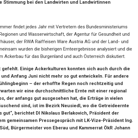
bte Stimmung bei den Landwirten und Landwirtinnen
mmer findet jedes Jahr mit Vertretern des Bundesministeriums
, Regionen und Wasserwirtschaft, der Agentur für Gesundheit und
erhäuser, der RWA Raiffeisen Ware Austria AG und der Land- und
meinsam wurden die bisherigen Ernteergebnisse analysiert und die
 Ackerbau für das Burgenland und auch Österreich diskutiert.
t gefehlt. Einige Ackerkulturen konnten sich auch durch die
 und Anfang Juni nicht mehr so gut entwickeln. Für andere
ühlingbeginn – der erhoffte Regen noch rechtzeitig und
rwarten wir eine
durchschnittliche Ernte mit einer regional
s, der anfangs gut ausgesehen hat, die Erträge in vielen
schend sind, ist im Bezirk Neusiedl, wo die Getreideernte
s gut
“, berichtet DI
Nikolaus Berlakovich, Präsident der
em gemeinsamen Pressegespräch mit LK-Vize-Präsident Ing.
Süd, Bürgermeister von Eberau und Kammerrat ÖkR Johann