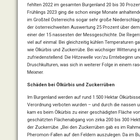
fehlten 2022 im gesamten Burgenland 20 bis 30 Prozen
Frühlings 2023 ging die schon einige Monate anhaltend
im Großteil Österreichs sogar sehr große Niederschlag
der österreichweiten Auswertung 25 Prozent über dem M
einer der 15 nassesten der Messgeschichte. Die Regenf
viel auf einmal. Bei gleichzeitig kühlen Temperaturen 
wie Ölkürbis und Zuckerrübe. Bei wüchsiger Witterung i
zufriedenstellend. Die Hitzewelle vor/zu Erntebeginn un
Druschkulturen, was sich in weiterer Folge in einem ras
Meixner.
Schäden bei Ölkürbis und Zuckerrüben
Im Burgenland werden auf rund 1.500 Hektar Ölkürbisse
Verordnung verboten wurden – und durch die nassen u
kam es beim Ölkürbis zu einer geschädigten Fläche von
geschätzten Flächenabgang von zirka 200 bis 300 Hekta
der Zuckerrübe. „Bei den Zuckerrüben gab es im Rahmen
Pheromon-Fallen auf den Feldern auszulegen. Da im Burg