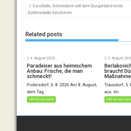
Beitragsnavigation
EuroSkills: Schneiderin will dem Burgenland erste
Goldmedaille bescheren
Related posts
6. August 2026
5. August 202
Paradeiser aus heimischem
Berlakovic
Anbau: Frische, die man
braucht Dü
schmeckt!
Maßnahme
Podersdorf, 6. 8. 2026 Am 8. August,
Trausdorf, 5.
dem Tag...
aus. Im...
LWK Burgenland
LWK Burgenlan