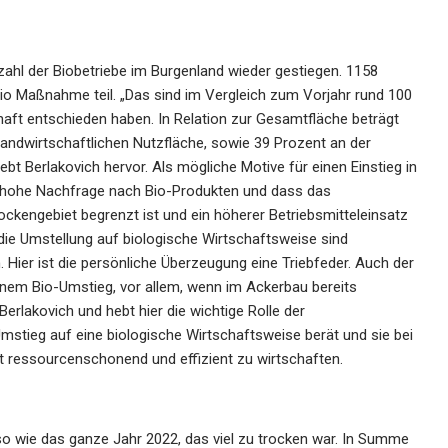
hl der Biobetriebe im Burgenland wieder gestiegen. 1158
o Maßnahme teil. „Das sind im Vergleich zum Vorjahr rund 100
chaft entschieden haben. In Relation zur Gesamtfläche beträgt
Landwirtschaftlichen Nutzfläche, sowie 39 Prozent an der
ebt Berlakovich hervor. Als mögliche Motive für einen Einstieg in
ie hohe Nachfrage nach Bio-Produkten und dass das
ckengebiet begrenzt ist und ein höherer Betriebsmitteleinsatz
 die Umstellung auf biologische Wirtschaftsweise sind
Hier ist die persönliche Überzeugung eine Triebfeder. Auch der
einem Bio-Umstieg, vor allem, wenn im Ackerbau bereits
erlakovich und hebt hier die wichtige Rolle der
mstieg auf eine biologische Wirtschaftsweise berät und sie bei
t ressourcenschonend und effizient zu wirtschaften.
so wie das ganze Jahr 2022, das viel zu trocken war. In Summe