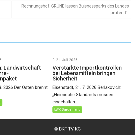
Rechnungshof: GRÜNE lassen Buisnessparks des Landes
prüfen
6
21. Juli 2026
h: Landwirtschaft
Verstärkte Importkontrollen
rre-
bei Lebensmitteln bringen
npaket
Sicherheit
 8. 2026 Der Osten brennt
Eisenstadt, 21. 7. 2026 Berlakovich:
„Heimische Standards müssen
eingehalten...
d
LWK Burgenland
© BKF TV KG