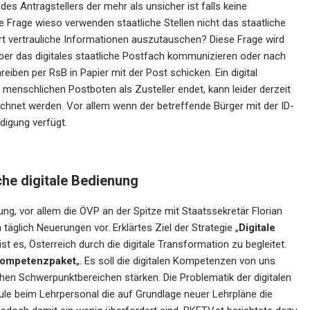
s Antragstellers der mehr als unsicher ist falls keine
e Frage wieso verwenden staatliche Stellen nicht das staatliche
ert vertrauliche Informationen auszutauschen? Diese Frage wird
 über das digitales staatliche Postfach kommunizieren oder nach
ben per RsB in Papier mit der Post schicken. Ein digital
menschlichen Postboten als Zusteller endet, kann leider derzeit
eichnet werden. Vor allem wenn der betreffende Bürger mit der ID-
edigung verfügt.
che digitale Bedienung
rung, vor allem die ÖVP an der Spitze mit Staatssekretär Florian
äglich Neuerungen vor. Erklärtes Ziel der Strategie „
Digitale
t es, Österreich durch die digitale Transformation zu begleitet.
 Kompetenzpaket
„. Es soll die digitalen Kompetenzen von uns
en Schwerpunktbereichen stärken. Die Problematik der digitalen
le beim Lehrpersonal die auf Grundlage neuer Lehrpläne die