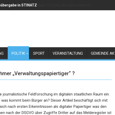
übergabe in STINATZ
ser aus heimischem Anbau: Frische, die man schmeckt!
AG
POLITIK
SPORT
VERANSTALTUNG
GEMEINDE AK
lahmer „Verwaltungspapiertiger“ ?
ne journalistische Feldforschung im digitalen staatlichen Raum ein.
was kommt beim Bürger an? Dieser Artikel beschäftigt sich mit
sich nach ersten Erkenntnissen als digitaler Papiertiger was den
n nach der DSGVO über Zugriffe Dritter auf das Melderegister ist