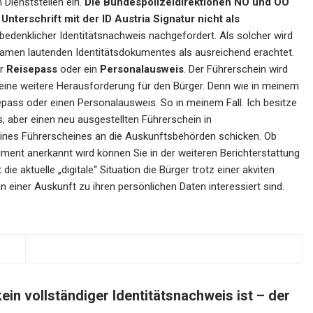
 Dienststellen ein.
Die Bundespolizeidirektionen NÖ und OÖ
nterschrift mit der ID Austria Signatur nicht als
bedenklicher Identitätsnachweis nachgefordert. Als solcher wird
amen lautenden Identitätsdokumentes als ausreichend erachtet.
er
Reisepass
oder ein
Personalausweis
. Der Führerschein wird
t eine weitere Herausforderung für den Bürger. Denn wie in meinem
isepass oder einen Personalausweis. So in meinem Fall. Ich besitze
 aber einen neu ausgestellten Führerschein in
eines Führerscheines an die Auskunftsbehörden schicken. Ob
kument anerkannt wird können Sie in der weiteren Berichterstattung
ie aktuelle „digitale“ Situation die Bürger trotz einer akviten
 einer Auskunft zu ihren persönlichen Daten interessiert sind.
ein vollständiger Identitätsnachweis ist – der