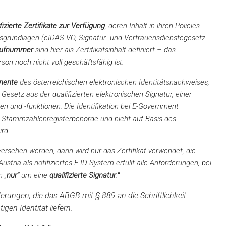
fizierte Zertifikate zur Verfügung
, deren Inhalt in ihren Policies
tsgrundlagen (eIDAS-VO, Signatur- und Vertrauensdienstegesetz
ufnummer
sind hier als Zertifikatsinhalt definiert – das
n noch nicht voll geschäftsfähig ist.
onente
des österreichischen elektronischen Identitätsnachweises,
setz aus der qualifizierten elektronischen Signatur, einer
 und -funktionen. Die Identifikation bei E-Government
ie Stammzahlenregisterbehörde und nicht auf Basis des
ird.
ersehen werden, dann wird nur das Zertifikat verwendet, die
tria als notifiziertes E-ID System erfüllt alle Anforderungen, bei
n „
nur
“ um eine
qualifizierte Signatur
.
“
rderungen, die das ABGB mit § 889 an die Schriftlichkeit
gen Identität liefern.