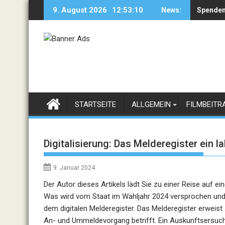
Skip
9. August 2026
12:53:11
News:
Spenden
Paradei
to
content
STARTSEITE
ALLGEMEIN
FILMBEITR
Digitalisierung: Das Melderegister ein 
9. Januar 2024
Der Autor dieses Artikels lädt Sie zu einer Reise auf ei
Was wird vom Staat im Wahljahr 2024 versprochen und 
dem digitalen Melderegister. Das Melderegister erweist 
An- und Ummeldevorgang betrifft. Ein Auskunftsersuche