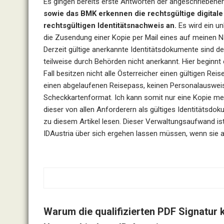
Es gingen bereits erste Antworten der angeschriebenen
sowie das BMK erkennen die rechtsgültige digitale U
rechtsgültigen Identitätsnachweis an.
Es wird ein un
die Zusendung einer Kopie per Mail eines auf meinen N
Derzeit gültige anerkannte Identitätsdokumente sind d
teilweise durch Behörden nicht anerkannt. Hier beginn
Fall besitzen nicht alle Österreicher einen gültigen Re
einen abgelaufenen Reisepass, keinen Personalausweis,
Scheckkartenformat. Ich kann somit nur eine Kopie m
dieser von allen Anforderern als gültiges Identitätsdo
zu diesem Artikel lesen. Dieser Verwaltungsaufwand ist d
IDAustria über sich ergehen lassen müssen, wenn sie an
Warum die qualifizierten PDF Signatur k